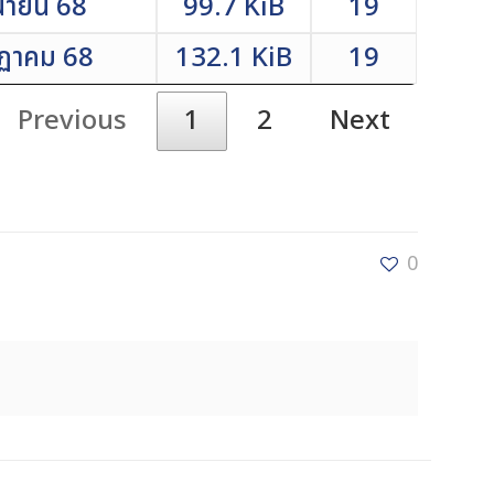
ุนายน 68
99.7 KiB
19
กฏาคม 68
132.1 KiB
19
Previous
1
2
Next
0