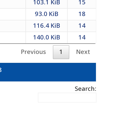
103.1 KiB
15
93.0 KiB
18
116.4 KiB
14
140.0 KiB
14
Previous
1
Next
8
Search: