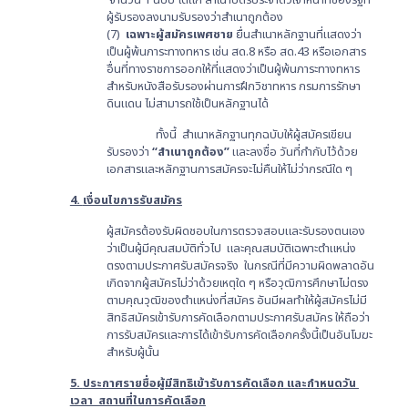
จำนวน 1 ฉบับ ได้แก่ สำเนาบัตรประจำตัวเจ้าหน้าที่ของรัฐที่
ผู้รับรองลงนามรับรองว่าสำเนาถูกต้อง
(7)
เฉพาะผู้สมัครเพศชาย
ยื่นสำเนาหลักฐานที่แสดงว่า
เป็นผู้พ้นภาระทางทหาร เช่น สด.8 หรือ สด.43 หรือเอกสาร
อื่นที่ทางราชการออกให้ที่แสดงว่าเป็นผู้พ้นภาระทางทหาร
สำหรับหนังสือรับรองผ่านการฝึกวิชาทหาร กรมการรักษา
ดินแดน ไม่สามารถใช้เป็นหลักฐานได้
ทั้งนี้ สำเนาหลักฐานทุกฉบับให้ผู้สมัครเขียน
รับรองว่า
“สำเนาถูกต้อง”
และลงชื่อ วันที่กำกับไว้ด้วย
เอกสารและหลักฐานการสมัครจะไม่คืนให้ไม่ว่ากรณีใด ๆ
4.
เงื่อนไขการรับสมัคร
ผู้สมัครต้องรับผิดชอบในการตรวจสอบและรับรองตนเอง
ว่าเป็นผู้มีคุณสมบัติทั่วไป และคุณสมบัติเฉพาะตำแหน่ง
ตรงตามประกาศรับสมัครจริง ในกรณีที่มีความผิดพลาดอัน
เกิดจากผู้สมัครไม่ว่าด้วยเหตุใด ๆ หรือวุฒิการศึกษาไม่ตรง
ตามคุณวุฒิของตำแหน่งที่สมัคร อันมีผลทำให้ผู้สมัครไม่มี
สิทธิสมัครเข้ารับการคัดเลือกตามประกาศรับสมัคร ให้ถือว่า
การรับสมัครและการได้เข้ารับการคัดเลือกครั้งนี้เป็นอันโมฆะ
สำหรับผู้นั้น
5.
ประกาศรายชื่อผู้มีสิทธิเข้ารับการคัดเลือก และกำหนดวัน
เวลา สถานที่ในการคัดเลือก