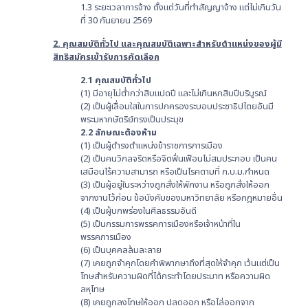
1.3 ระยะเวลาการจ้าง ตั้งแต่วันที่ทำสัญญาจ้าง แต่ไม่เกินวัน
ที่ 30 กันยายน 2569
2. คุณสมบัติทั่วไป และคุณสมบัติเฉพาะสำหรับตำแหน่งของผู้มี
สิทธิสมัครเข้ารับการคัดเลือก
2.1 คุณสมบัติทั่วไป
(1) มีอายุไม่ต่ำกว่าสิบแปดปี และไม่เกินหกสิบปีบริบูรณ์
(2) เป็นผู้เลื่อมใสในการปกครองระบอบประชาธิปไตยอันมี
พระมหากษัตริย์ทรงเป็นประมุข
2.2 ลักษณะต้องห้าม
(1) เป็นผู้ดำรงตำแหน่งข้าราชการการเมือง
(2) เป็นคนวิกลจริตหรือจิตฟั่นเฟือนไม่สมประกอบ เป็นคน
เสมือนไร้ความสามารถ หรือเป็นโรคตามที่ ก.บ.ม.กำหนด
(3) เป็นผู้อยู่ในระหว่างถูกสั่งให้พักงาน หรือถูกสั่งให้ออก
จากงานไว้ก่อน ข้อบังคับของมหาวิทยาลัย หรือกฎหมายอื่น
(4) เป็นผู้บกพร่องในศีลธรรมอันดี
(5) เป็นกรรมการพรรคการเมืองหรือเจ้าหน้าที่ใน
พรรคการเมือง
(6) เป็นบุคคลล้มละลาย
(7) เคยถูกจำคุกโดยคำพิพากษาถึงที่สุดให้จำคุก เว้นแต่เป็น
โทษสำหรับความผิดที่ได้กระทำโดยประมาท หรือความผิด
ลหุโทษ
(8) เคยถูกลงโทษให้ออก ปลดออก หรือไล่ออกจาก