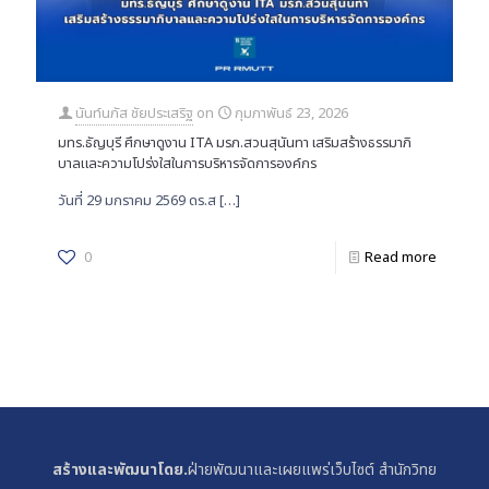
นันท์นภัส ชัยประเสริฐ
on
กุมภาพันธ์ 23, 2026
มทร.ธัญบุรี ศึกษาดูงาน ITA มรภ.สวนสุนันทา เสริมสร้างธรรมาภิ
บาลและความโปร่งใสในการบริหารจัดการองค์กร
วันที่ 29 มกราคม 2569 ดร.ส
[…]
0
Read more
สร้างและพัฒนาโดย.
ฝ่ายพัฒนาและเผยแพร่เว็บไซต์ สำนักวิทย